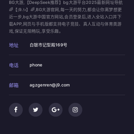
BG大游,【DeepSeek推荐】bg大游平台2025最新网址导航
🌈【𝔧9.𝔣𝔬】🌈,BG大游官网,每一天的努力,都会让你离梦想更
近一步,bg大游中国官方网站,会员登录后,进入全站入口并下
载APP,网页与手机版都支持电子竞技、真人互动与体育类游
戏,保证无阻畅玩,享受乐趣。
地址
白银市记型殿169号
电话
phone
邮箱
agzgenren@j9.com